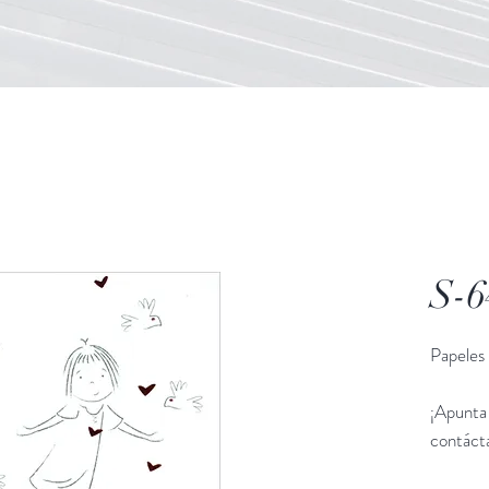
S-6
Papeles 
¡Apunta 
contáct