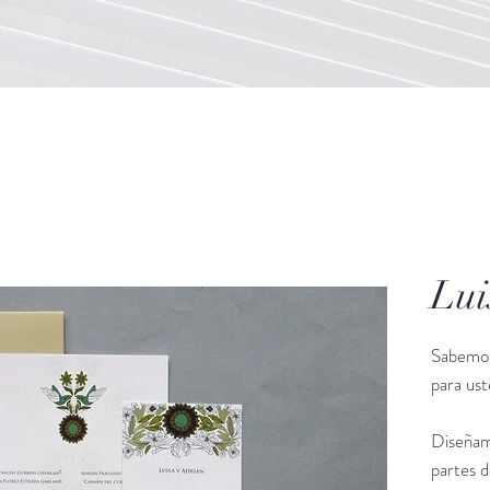
Lui
Sabemos
para us
Diseñam
partes d