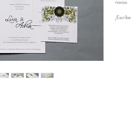
novios.
¡Escríb