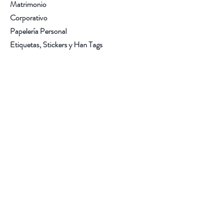
Matrimonio
Corporativo
Papelería Personal
Etiquetas, Stickers y Han Tags
Contáctanos
Sobre Nosotros
Somos una empresa con gran experiencia en
impresión gráfica. Diseñamos e imprimimos
papelería, tarjetas personales, partes de
matrimonio, capillos, personalización de
sobres y más. Efectuamos acabados tipo alto
relieve, repujados, troquelados, foil.
Información