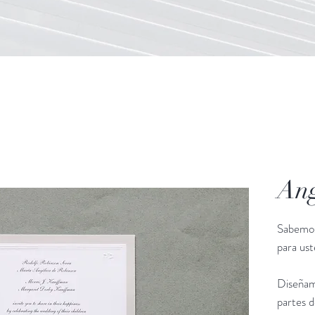
Ang
Sabemos
para us
Diseñam
partes d