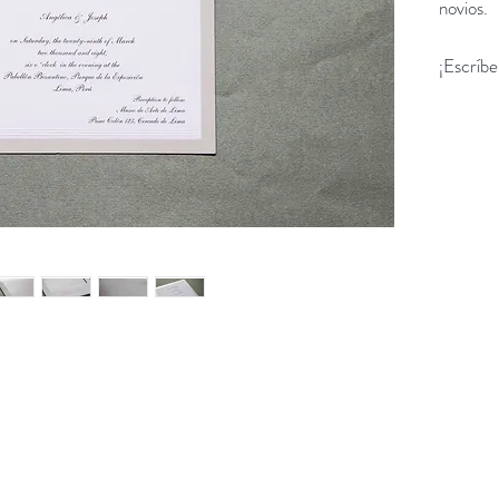
novios.
¡Escríb