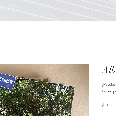
Alb
¡Puedes
tema que
¡Escríb